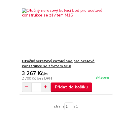
Otočný nerezový kotvicí bod pro ocelové
konstrukce se závitem M16
3 267 Kč
/
ks
Skladem
2 700 Kč
bez DPH
Přidat do košíku
strana
z 1