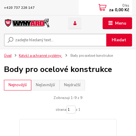
0
ks
+420 737 226 147
za
0,00 Kč
Menu
Hledat
Úvod
Kotvící a ochranné systémy
Body pro ocelové konstrukce
Body pro ocelové konstrukce
Nejnovější
Nejlevnější
Nejdražší
Zobrazuji 1-9 z 9
strana
z 1