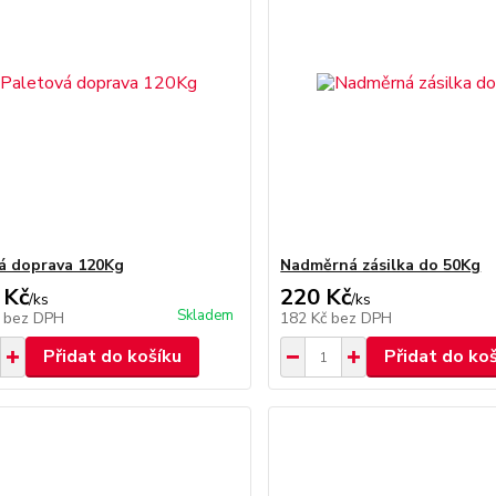
á doprava 120Kg
Nadměrná zásilka do 50Kg
 Kč
220 Kč
/
ks
/
ks
Skladem
č
bez DPH
182 Kč
bez DPH
Přidat do košíku
Přidat do ko