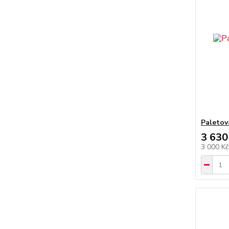
Paletov
3 630
3 000 K