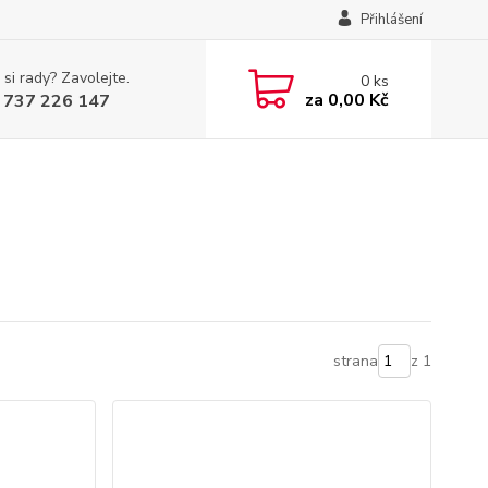
Přihlášení
 si rady? Zavolejte.
0
ks
za
0,00 Kč
 737 226 147
strana
z 1