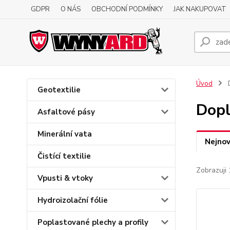
GDPR
O NÁS
OBCHODNÍ PODMÍNKY
JAK NAKUPOVAT
Úvod
D
Geotextilie
Dopl
Asfaltové pásy
Minerální vata
Nejnov
Čistící textilie
Zobrazuji 
Vpusti & vtoky
Hydroizolační fólie
Poplastované plechy a profily