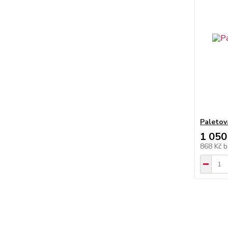
Paletov
1 050
868 Kč
b