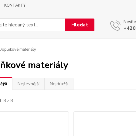
KONTAKTY
Nevíte
Hledat
+420
oplňkové materiály
ňkové materiály
ější
Nejlevnější
Nejdražší
1-8 z 8