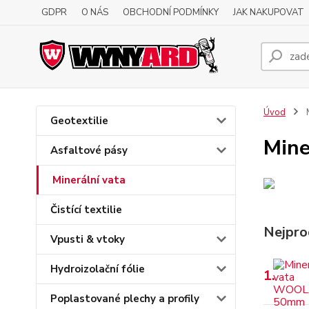
GDPR
O NÁS
OBCHODNÍ PODMÍNKY
JAK NAKUPOVAT
Úvod
M
Geotextilie
Mine
Asfaltové pásy
Minerální vata
Čistící textilie
Nejpro
Vpusti & vtoky
Hydroizolační fólie
1.
Poplastované plechy a profily