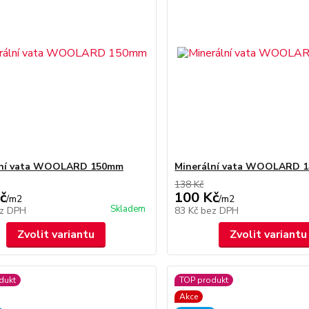
lní vata WOOLARD 150mm
Minerální vata WOOLARD 
138 Kč
č
100 Kč
/
m2
/
m2
Skladem
z DPH
83 Kč
bez DPH
Zvolit variantu
Zvolit variantu
dukt
TOP produkt
Akce