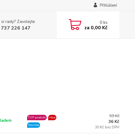
Přihlášení
 si rady? Zavolejte.
0
ks
za
0,00 Kč
 737 226 147
59 Kč
TOP produkt
Akce
ladem
36 Kč
Novinka
30 Kč bez DPH