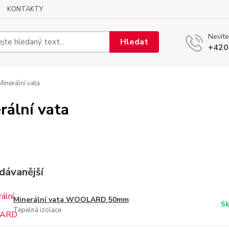
KONTAKTY
Nevíte
Hledat
+420
inerální vata
rální vata
dávanější
Minerální vata WOOLARD 50mm
Sk
Tepelná izolace