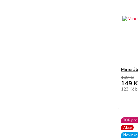
Minerá
180 Kč
149 K
123 Kč
b
TOP pro
Akce
Novinka