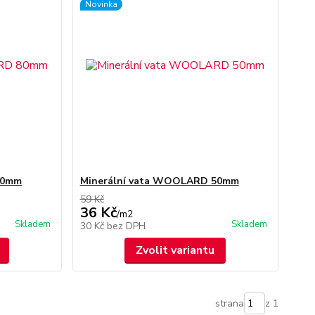
Novinka
80mm
Minerální vata WOOLARD 50mm
59 Kč
36 Kč
/
m2
Skladem
Skladem
30 Kč
bez DPH
Zvolit variantu
strana
z 1