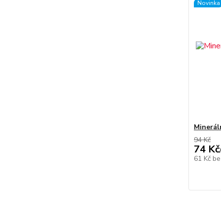
Novinka
Minerá
94 Kč
74 Kč
61 Kč
be