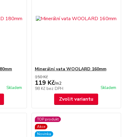
180mm
Minerální vata WOOLARD 160mm
150 Kč
119 Kč
/
m2
Skladem
Skladem
98 Kč
bez DPH
Zvolit variantu
TOP produkt
Akce
Novinka