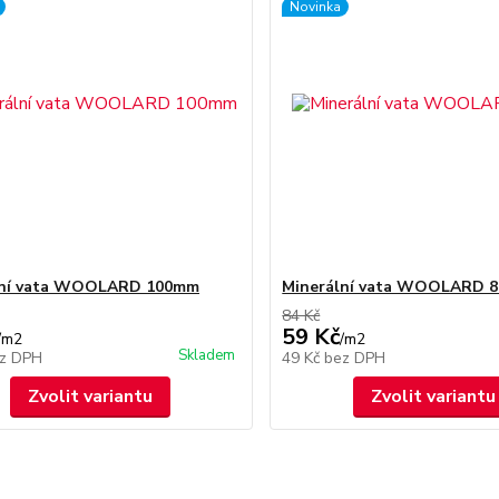
Novinka
lní vata WOOLARD 100mm
Minerální vata WOOLARD 
84 Kč
59 Kč
/
m2
/
m2
Skladem
z DPH
49 Kč
bez DPH
Zvolit variantu
Zvolit variantu