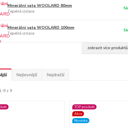
Minerální vata WOOLARD 80mm
Sk
Tepelná izolace
Minerální vata WOOLARD 100mm
Sk
Tepelná izolace
zobrazit více produktů
ější
Nejlevnější
Nejdražší
1-9 z 9
dukt
TOP produkt
Akce
Novinka