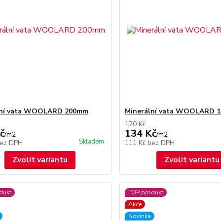
lní vata WOOLARD 200mm
Minerální vata WOOLARD 
170 Kč
č
134 Kč
/
m2
/
m2
Skladem
ez DPH
111 Kč
bez DPH
Zvolit variantu
Zvolit variantu
dukt
TOP produkt
Akce
Novinka