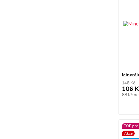
Minerá
148 Kč
106 K
88 Kč
be
TOP pro
Akce