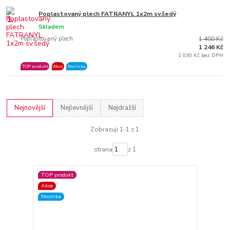
Poplastovaný plech FATRANYL 1x2m sv.šedý
1.
Skladem
Poplastovaný plech
1 400 Kč
1 246 Kč
1 030 Kč bez DPH
TOP produkt
Akce
Novinka
Nejnovější
Nejlevnější
Nejdražší
Zobrazuji 1-1 z 1
strana
z 1
TOP produkt
Akce
Novinka