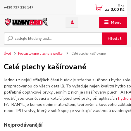
0
ks
+420 737 226 147
za
0,00 Kč
Menu
Hledat
Úvod
Poplastované plechy a profily
Celé plechy kašírované
Celé plechy kašírované
Jednou z nejdůležitějších částí budov je střecha s účinnou hydroizola
propracovanou do všech detailů. To vyžaduje nejen kvalitní hydroizol
potřebné doplňkové prvky. Jedním z nich je i kašírovaný plech FATRA
využití jsou ukončovací a kotvící plechové prvky při aplikacích
hydroi
FATRANYL je kompozitním materiálem, tvořeným z kovového základ
nebo TPO vrstvy, který v sobě spojuje vynikající vlastnosti uvedenýc
Nejprodávanější