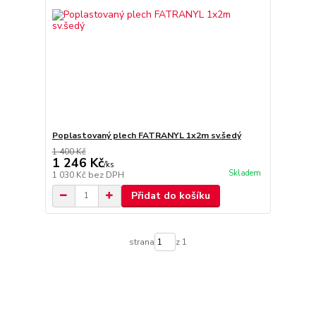
Poplastovaný plech FATRANYL 1x2m sv.šedý
1 400 Kč
1 246 Kč
/
ks
Skladem
1 030 Kč
bez DPH
Přidat do košíku
strana
z 1