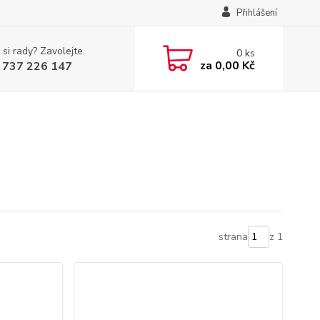
Přihlášení
 si rady? Zavolejte.
0
ks
za
0,00 Kč
 737 226 147
strana
z 1