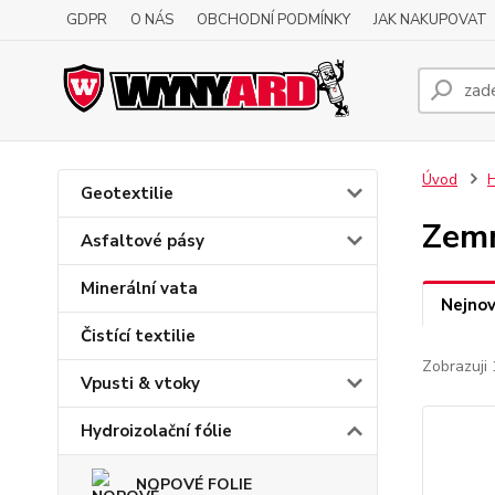
GDPR
O NÁS
OBCHODNÍ PODMÍNKY
JAK NAKUPOVAT
Úvod
H
Geotextilie
Zemn
Asfaltové pásy
Minerální vata
Nejnov
Čistící textilie
Zobrazuji 
Vpusti & vtoky
Hydroizolační fólie
NOPOVÉ FOLIE