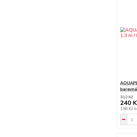
AQUAPLA
barevná
312 Kč
240 K
198 Kč
b