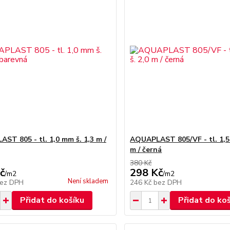
ST 805 - tl. 1,0 mm š. 1,3 m /
AQUAPLAST 805/VF - tl. 1,5
m / černá
380 Kč
č
298 Kč
/
m2
/
m2
Není skladem
ez DPH
246 Kč
bez DPH
Přidat do košíku
Přidat do ko