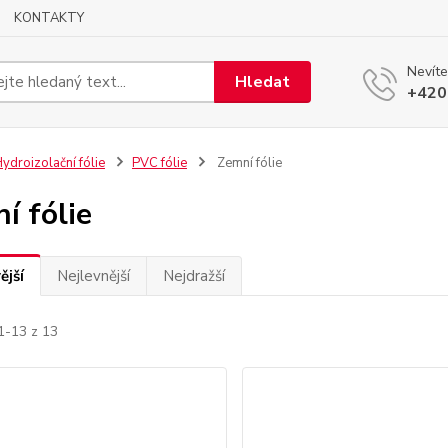
KONTAKTY
Nevíte
Hledat
+420
ydroizolační fólie
PVC fólie
Zemní fólie
í fólie
ější
Nejlevnější
Nejdražší
1-13 z 13