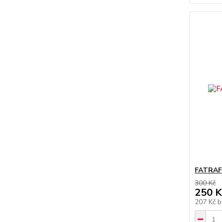
FATRAFO
300 Kč
250 K
207 Kč
b