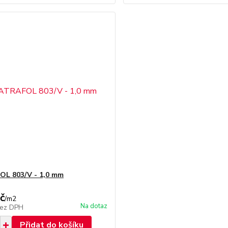
L 803/V - 1,0 mm
č
/
m2
Na dotaz
ez DPH
Přidat do košíku