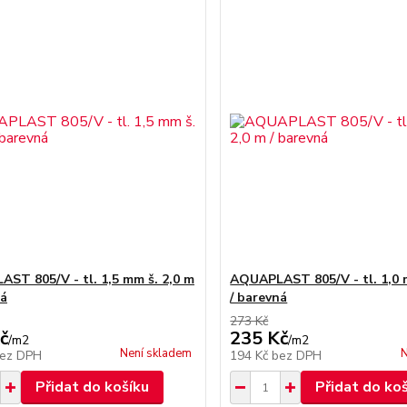
ST 805/V - tl. 1,5 mm š. 2,0 m
AQUAPLAST 805/V - tl. 1,0 
ná
/ barevná
273 Kč
č
235 Kč
/
m2
/
m2
Není skladem
N
ez DPH
194 Kč
bez DPH
Přidat do košíku
Přidat do ko