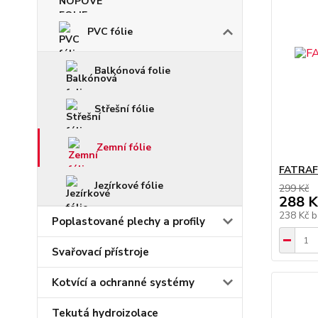
PVC fólie
Balkónová folie
Střešní fólie
Zemní fólie
FATRAF
Jezírkové fólie
299 Kč
288 K
238 Kč
b
Poplastované plechy a profily
Svařovací přístroje
Kotvící a ochranné systémy
Tekutá hydroizolace