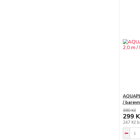
AQUAPLA
/ barev
380 Kč
299 K
247 Kč
b