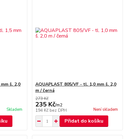
 mm š. 2,0
AQUAPLAST 805/VF - tl. 1,0 mm š. 2,0
m / černá
273 Kč
235 Kč
/
m2
Skladem
Není skladem
194 Kč
bez DPH
šíku
Přidat do košíku