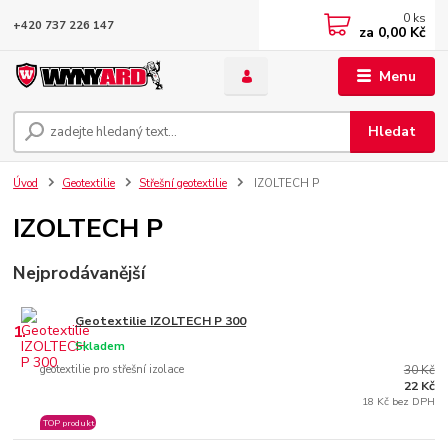
0
ks
+420 737 226 147
za
0,00 Kč
Menu
Hledat
Úvod
Geotextilie
Střešní geotextilie
IZOLTECH P
IZOLTECH P
Nejprodávanější
Geotextilie IZOLTECH P 300
1.
Skladem
geotextilie pro střešní izolace
30 Kč
22 Kč
18 Kč bez DPH
TOP produkt