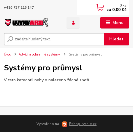
0
ks
+420 737 226 147
za
0,00 Kč
Menu
Hledat
Úvod
Kotvící a ochranné systémy
Systémy pro průmysl
Systémy pro průmysl
V této kategorii nebylo nalezeno žádné zboží.
Vytvořeno na
Eshop-rychle.cz