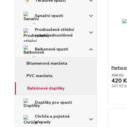
Terasové vpusti
Sanační vpusti
Prodloužené střešní
vpusti jednostěnné
Balkonové vpusti
Bitumenová manžeta
Perforo
496 Kč
PVC manžeta
420 K
347 Kč
b
Balkónové doplňky
Doplňky pro vpusti
Chrliče a pojistné
přepady