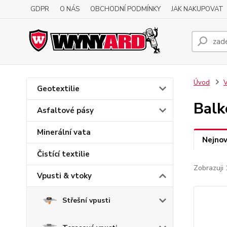
GDPR
O NÁS
OBCHODNÍ PODMÍNKY
JAK NAKUPOVAT
Úvod
V
Geotextilie
Balk
Asfaltové pásy
Minerální vata
Nejnov
Čistící textilie
Zobrazuji 
Vpusti & vtoky
Střešní vpusti