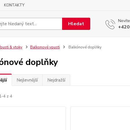
KONTAKTY
Nevíte
Hledat
+420
pusti & vtoky
Balkonové vpusti
Balkónové doplňky
ónové doplňky
ější
Nejlevnější
Nejdražší
1-4 z 4