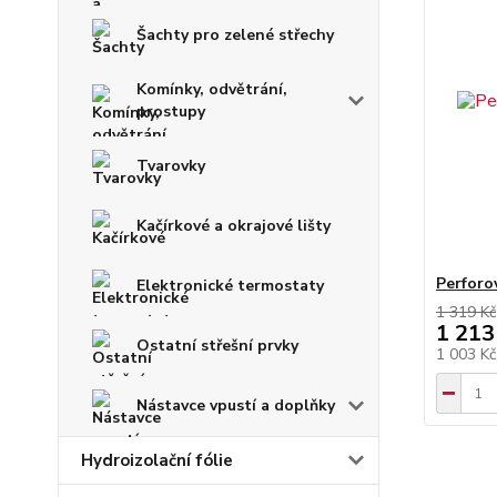
Šachty pro zelené střechy
Komínky, odvětrání,
prostupy
Tvarovky
Kačírkové a okrajové lišty
Perforo
Elektronické termostaty
1 319 Kč
1 213
Ostatní střešní prvky
1 003 K
Nástavce vpustí a doplňky
Hydroizolační fólie