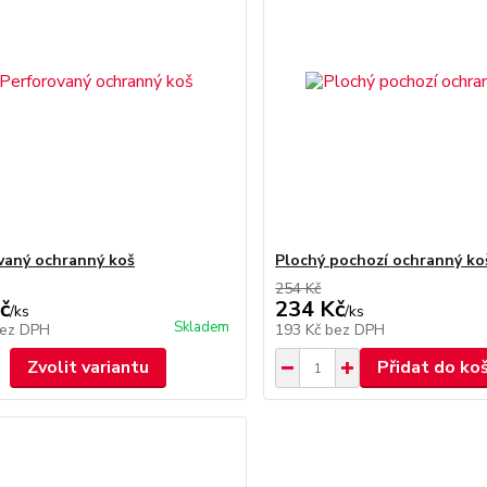
vaný ochranný koš
Plochý pochozí ochranný ko
254 Kč
č
234 Kč
/
ks
/
ks
Skladem
ez DPH
193 Kč
bez DPH
Zvolit variantu
Přidat do ko