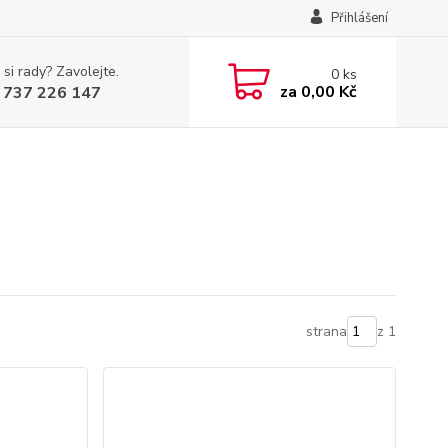
Přihlášení
 si rady? Zavolejte.
0
ks
za
0,00 Kč
 737 226 147
strana
z 1