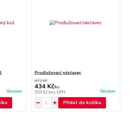
š
Prodlužovací nástavec
472 Kč
434 Kč
/
ks
Skladem
Skladem
359 Kč
bez DPH
šíku
Přidat do košíku