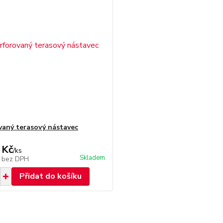
vaný terasový nástavec
 Kč
/
ks
Skladem
č
bez DPH
Přidat do košíku