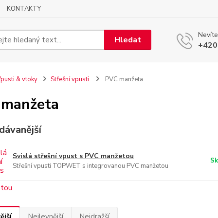
KONTAKTY
Nevíte
Hledat
+420
pusti & vtoky
Střešní vpusti
PVC manžeta
 manžeta
dávanější
Svislá střešní vpust s PVC manžetou
Sk
Střešní vpusti TOPWET s integrovanou PVC manžetou
ější
Nejlevnější
Nejdražší