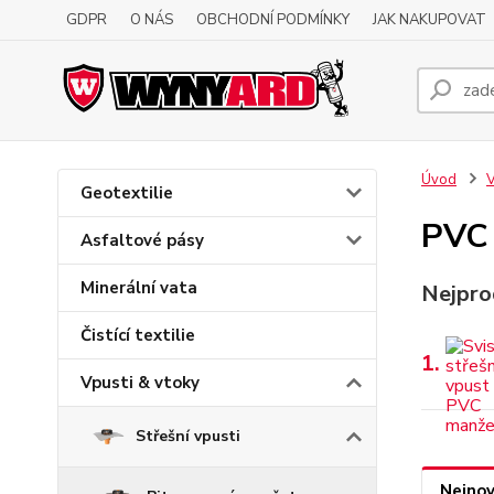
GDPR
O NÁS
OBCHODNÍ PODMÍNKY
JAK NAKUPOVAT
Úvod
V
Geotextilie
PVC
Asfaltové pásy
Minerální vata
Nejpro
Čistící textilie
1.
Vpusti & vtoky
Střešní vpusti
Nejnov