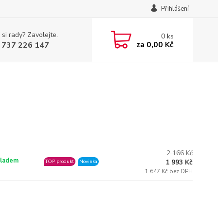
Přihlášení
 si rady? Zavolejte.
0
ks
za
0,00 Kč
 737 226 147
2 166 Kč
ladem
1 993 Kč
TOP produkt
Novinka
1 647 Kč bez DPH