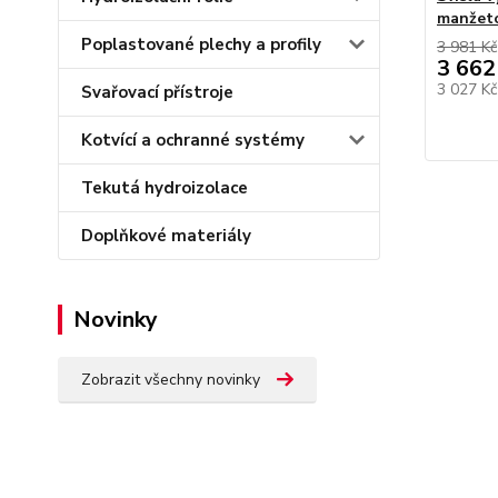
manžet
Poplastované plechy a profily
3 981 Kč
3 662
3 027 K
Svařovací přístroje
Kotvící a ochranné systémy
Tekutá hydroizolace
Doplňkové materiály
Novinky
Zobrazit všechny novinky