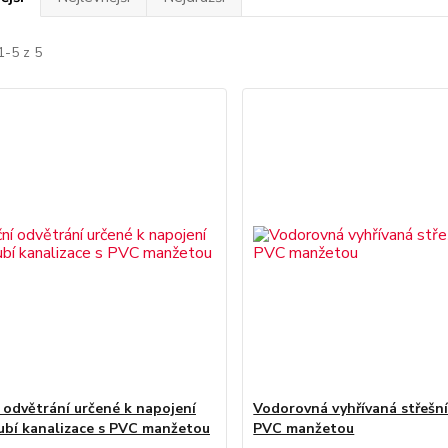
1-5 z 5
 odvětrání určené k napojení
Vodorovná vyhřívaná střešní
ubí kanalizace s PVC manžetou
PVC manžetou