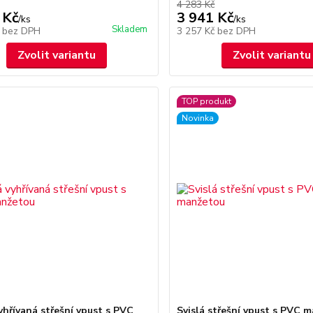
4 283 Kč
 Kč
3 941 Kč
/
ks
/
ks
Skladem
č
bez DPH
3 257 Kč
bez DPH
Zvolit variantu
Zvolit variantu
TOP produkt
Novinka
yhřívaná střešní vpust s PVC
Svislá střešní vpust s PVC 