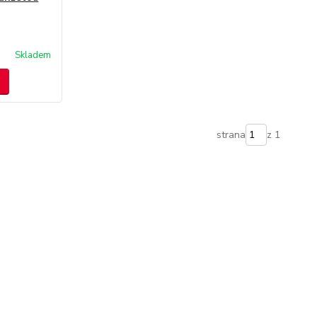
Skladem
strana
z 1