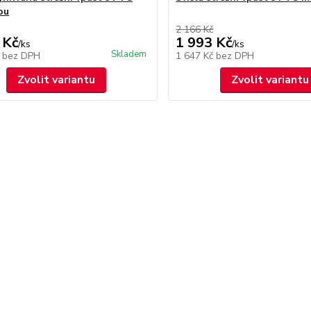
ou
2 166 Kč
 Kč
1 993 Kč
/
ks
/
ks
Skladem
č
bez DPH
1 647 Kč
bez DPH
Zvolit variantu
Zvolit variantu