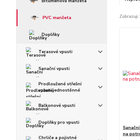
Bitumenová manžeta
Zobrazuji 
PVC manžeta
Doplňky
Terasové vpusti
Sanační vpusti
Prodloužené střešní
vpusti jednostěnné
Balkonové vpusti
Doplňky pro vpusti
Sanační
na potr
Chrliče a pojistné