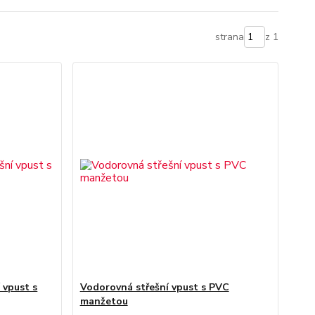
strana
z 1
 vpust s
Vodorovná střešní vpust s PVC
manžetou