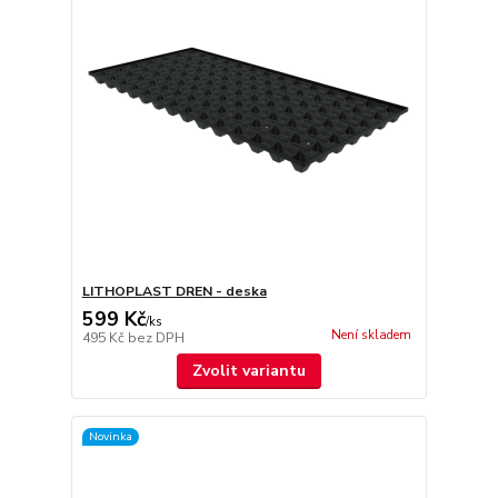
LITHOPLAST DREN - deska
599 Kč
/
ks
Není skladem
495 Kč
bez DPH
Zvolit variantu
Novinka