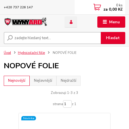
0
ks
+420 737 226 147
za
0,00 Kč
Menu
Hledat
Úvod
Hydroizolační fólie
NOPOVÉ FOLIE
NOPOVÉ FOLIE
Nejnovější
Nejlevnější
Nejdražší
Zobrazuji 1-3 z 3
strana
z 1
Novinka