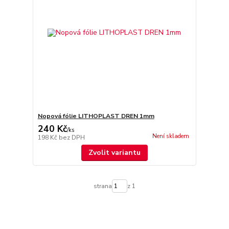
Nopová fólie LITHOPLAST DREN 1mm
240 Kč
/
ks
Není skladem
198 Kč
bez DPH
Zvolit variantu
strana
z 1