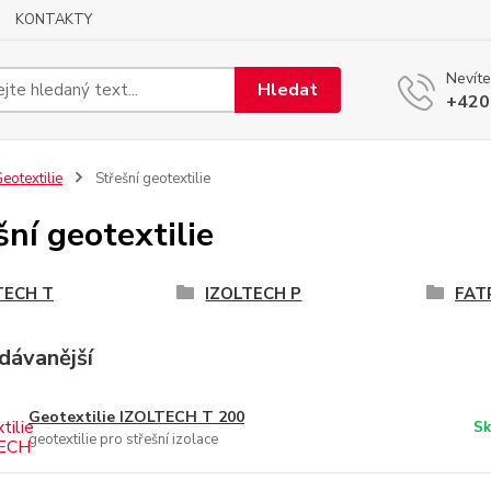
KONTAKTY
Nevíte
Hledat
+420
eotextilie
Střešní geotextilie
šní geotextilie
TECH T
IZOLTECH P
FAT
dávanější
Geotextilie IZOLTECH T 200
Sk
geotextilie pro střešní izolace