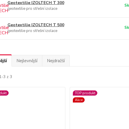
Geotextilie IZOLTECH T 300
Sk
geotextilie pro střešní izolace
Geotextilie IZOLTECH T 500
Sk
geotextilie pro střešní izolace
ější
Nejlevnější
Nejdražší
1-3 z 3
dukt
TOP produkt
Akce