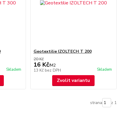
0
Geotextilie IZOLTECH T 200
20 Kč
16 Kč
/
M2
Skladem
Skladem
13 Kč
bez DPH
Zvolit variantu
strana
z 1