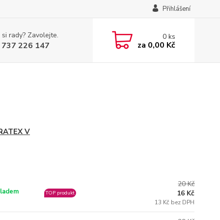
Přihlášení
 si rady? Zavolejte.
0
ks
za
0,00 Kč
 737 226 147
RATEX V
20 Kč
ladem
16 Kč
TOP produkt
13 Kč bez DPH