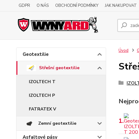
GDPR
O NÁS
OBCHODNÍ PODMÍNKY
JAK NAKUPOVAT
Úvod
G
Geotextilie
Stře
Střešní geotextilie
IZOLTECH T
IZOL
IZOLTECH P
Nejpro
FATRATEX V
1.
Zemní geotextilie
Asfaltové pásy