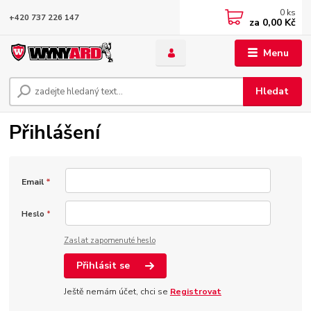
0
ks
+420 737 226 147
za
0,00 Kč
Menu
Hledat
Přihlášení
Email
*
Heslo
*
Zaslat zapomenuté heslo
Přihlásit se
Ještě nemám účet, chci se
Registrovat