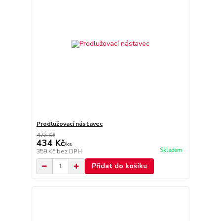
Prodlužovací nástavec
472 Kč
434 Kč
/
ks
Skladem
359 Kč
bez DPH
Přidat do košíku