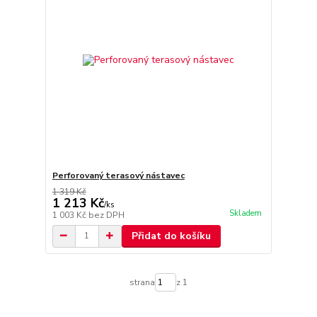
Perforovaný terasový nástavec
1 319 Kč
1 213 Kč
/
ks
Skladem
1 003 Kč
bez DPH
Přidat do košíku
strana
z 1