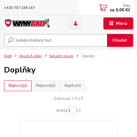
0
ks
+420 737 226 147
za
0,00 Kč
Menu
Hledat
Úvod
Vpusti & vtoky
Sanační vpusti
Doplňky
Doplňky
Nejnovější
Nejlevnější
Nejdražší
Zobrazuji 1-5 z 5
strana
z 1