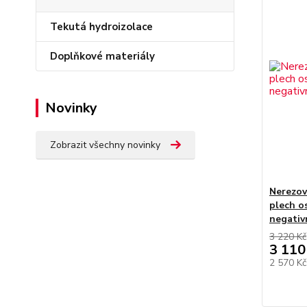
Tekutá hydroizolace
Doplňkové materiály
Novinky
Zobrazit všechny novinky
Nerezov
plech os
negativ
3 220 Kč
3 110
2 570 K