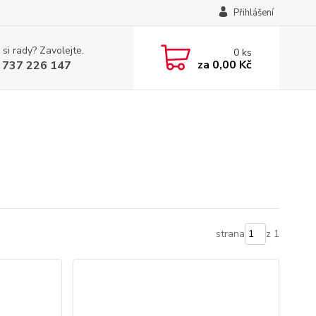
Přihlášení
 si rady? Zavolejte.
0
ks
za
0,00 Kč
 737 226 147
strana
z 1