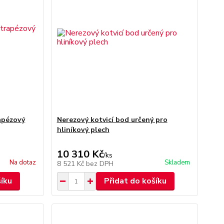
apézový
Nerezový kotvicí bod určený pro
hliníkový plech
10 310 Kč
/
ks
Na dotaz
Skladem
8 521 Kč
bez DPH
šíku
Přidat do košíku