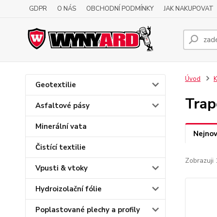
GDPR
O NÁS
OBCHODNÍ PODMÍNKY
JAK NAKUPOVAT
Úvod
K
Geotextilie
Trap
Asfaltové pásy
Minerální vata
Nejnov
Čistící textilie
Zobrazuji 
Vpusti & vtoky
Hydroizolační fólie
Poplastované plechy a profily