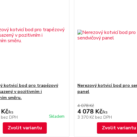
ý kotvicí bod pro trapézový
Nerezový kotvicí bod pro se
azený v pozitivním i
panel
ním směru.
4 078 Kč
 Kč
4 078 Kč
/
ks
/
ks
Skladem
č
bez DPH
3 370 Kč
bez DPH
Zvolit variantu
Zvolit variantu