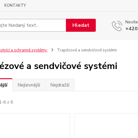
KONTAKTY
Nevíte
Hledat
+420
otvící a ochranné systémy
Trapézové a sendvičové systémi
ézové a sendvičové systémi
ější
Nejlevnější
Nejdražší
1-6 z 6