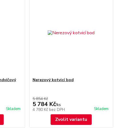
ndvičový
Nerezový kotvicí bod
5 854 Kč
5 784 Kč
/
ks
Skladem
Skladem
4 780 Kč
bez DPH
Zvolit variantu