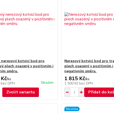
 nerezový kotvicí bod pro
Nerezový kotvicí bod pro tr
vý plech osazený v pozitivním i
plech osazený v pozitivním i
ním směru.
negativním směru.
 Kč
1 815 Kč
/
ks
/
ks
Skladem
č
bez DPH
1 500 Kč
bez DPH
Zvolit variantu
Přidat do ko
Novinka