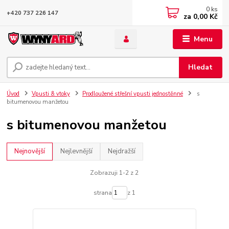
0
ks
+420 737 226 147
za
0,00 Kč
Menu
Hledat
Úvod
Vpusti & vtoky
Prodloužené střešní vpusti jednostěnné
s
bitumenovou manžetou
s bitumenovou manžetou
Nejnovější
Nejlevnější
Nejdražší
Zobrazuji 1-2 z 2
strana
z 1