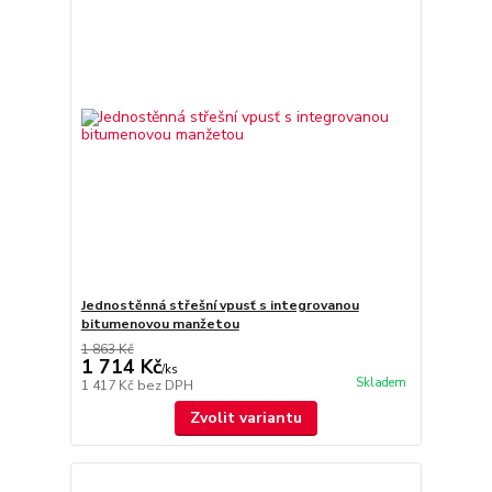
Jednostěnná střešní vpusť s integrovanou
bitumenovou manžetou
1 863 Kč
1 714 Kč
/
ks
Skladem
1 417 Kč
bez DPH
Zvolit variantu