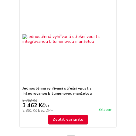
Jednostěnná vyhřívaná střešní vpust s
integrovanou bitumenovou manžetou
3 763 Kč
3 462 Kč
/
ks
Skladem
2 861 Kč
bez DPH
Zvolit variantu