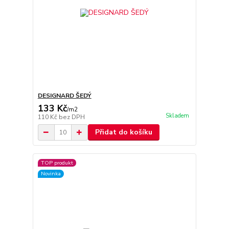
DESIGNARD ŠEDÝ
133 Kč
/
m2
Skladem
110 Kč
bez DPH
Přidat do košíku
TOP produkt
Novinka