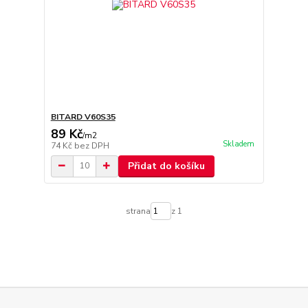
BITARD V60S35
89 Kč
/
m2
Skladem
74 Kč
bez DPH
Přidat do košíku
strana
z 1