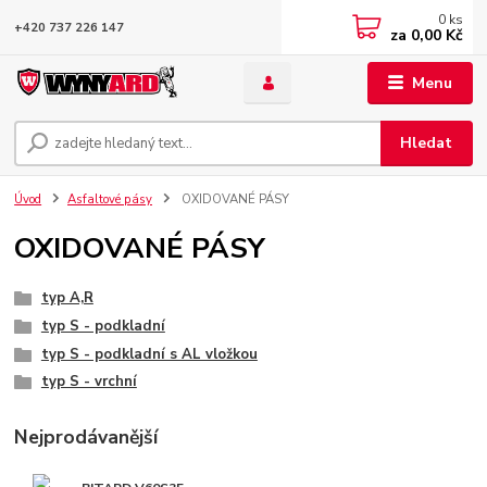
0
ks
+420 737 226 147
za
0,00 Kč
Menu
Hledat
Úvod
Asfaltové pásy
OXIDOVANÉ PÁSY
OXIDOVANÉ PÁSY
typ A,R
typ S - podkladní
typ S - podkladní s AL vložkou
typ S - vrchní
Nejprodávanější