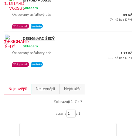
BITARD V60S35
1.
Skladem
Oxidovaný asfaltový pás
89 Kč
74 Kč bez DPH
TOP produkt
Novinka
DESIGNARD ŠEDÝ
2.
Skladem
Oxidovaný asfaltový pás
133 Kč
110 Kč bez DPH
TOP produkt
Novinka
Nejnovější
Nejlevnější
Nejdražší
Zobrazuji 1-7 z 7
strana
z 1