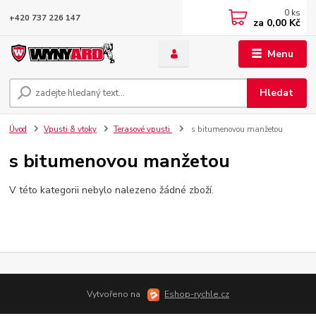
0
ks
+420 737 226 147
za
0,00 Kč
Menu
Hledat
Úvod
Vpusti & vtoky
Terasové vpusti
s bitumenovou manžetou
s bitumenovou manžetou
V této kategorii nebylo nalezeno žádné zboží.
Vytvořeno na
Eshop-rychle.cz