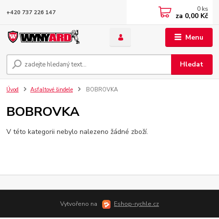
0
ks
+420 737 226 147
za
0,00 Kč
Menu
Hledat
Úvod
Asfaltové šindele
BOBROVKA
BOBROVKA
V této kategorii nebylo nalezeno žádné zboží.
Vytvořeno na
Eshop-rychle.cz